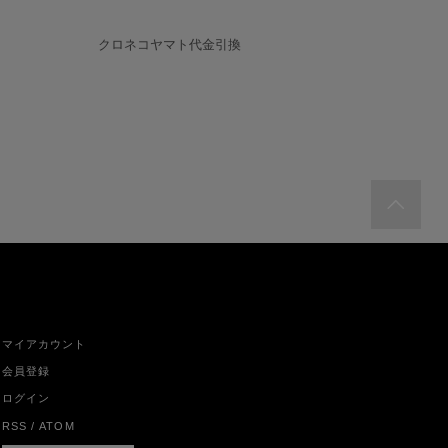
クロネコヤマト代金引換
マイアカウント
会員登録
ログイン
RSS
/
ATOM