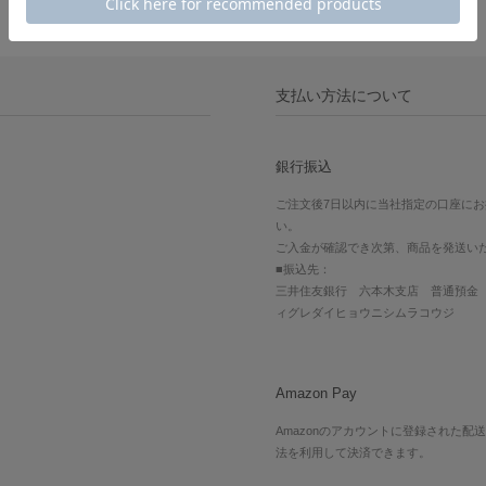
支払い方法について
銀行振込
ご注文後7日以内に当社指定の口座に
い。
ご入金が確認でき次第、商品を発送い
■振込先：
三井住友銀行 六本木支店 普通預金 7
ィグレダイヒョウニシムラコウジ
Amazon Pay
Amazonのアカウントに登録された配
法を利用して決済できます。