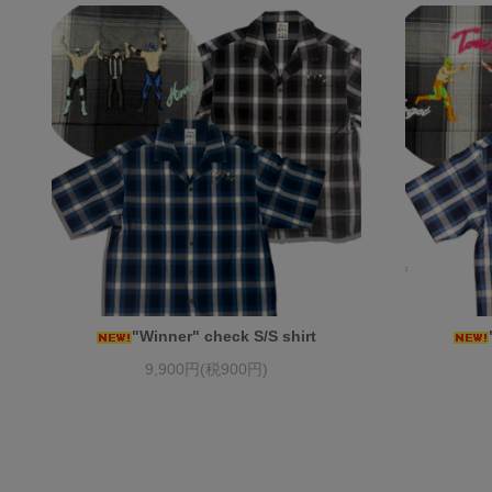
"Winner" check S/S shirt
9,900円(税900円)