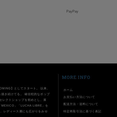
PayPay
MORE INFO
AOMING】としてスタート。 以来、
ホーム
を描き続けてる。 確信犯的なポップ
お支払い方法について
セレクトショップを初めとし、展
配送方法・送料について
ICO」「LUCHA LIBRE」を
特定商取引法に基づく表記
ず、レディース層にも広がりをみせ