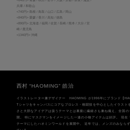
兵庫 / 和歌山
<740円> 島根 / 鳥取 / 山口 / 広島 / 岡山
<840円> 愛媛 / 香川 / 高知 / 徳島
<890円> 北海道 / 福岡 / 佐賀 / 長崎 / 熊本 / 大分 / 宮
崎 / 鹿児島
<1340円> 沖縄
西村 “HAOMING” 皓治
イラストレーター兼デザイナー HAOMING が1996年にブランド【H
Tシャツをキャンパスにコアなプロレス・格闘技を中心としたイラスト
さと大胆なアイデアは扱うテーマとは裏腹に繊細さも兼ね備え、全国の
開。 特にマスクマンをイメージした一連の小物アイテムは好評。 現在「MEX
テーマにしたハオミンワールドを展開中。 近年では、メンズのみなら
ている。