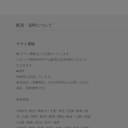
配送・送料について
ヤマト運輸
■[ ヤマト運輸 ]にてお届けいたします。
ハオミンWEBSHOPでは配送は日本国内とさせてい
ただきます。
■送料
地域別に設定しています。
商品合計（消費税込）が10,000円以上お買い上げの
場合、送料無料です。
都道府県
<540円> 東京 / 神奈川 / 千葉 / 埼玉 / 茨城 / 群馬 / 栃
木 / 山梨 / 長野 / 新潟 / 静岡 / 愛知 / 岐阜 / 三重 / 宮城
/ 山形 / 福島 / 富山 / 石川 / 福井
<640円> 青森 / 秋田 / 岩手 / 大阪 / 京都 / 奈良 / 滋賀 /