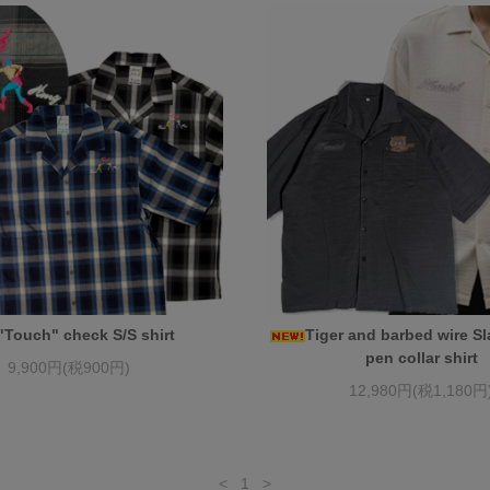
"Touch" check S/S shirt
Tiger and barbed wire Sl
pen collar shirt
9,900円(税900円)
12,980円(税1,180円
<
1
>