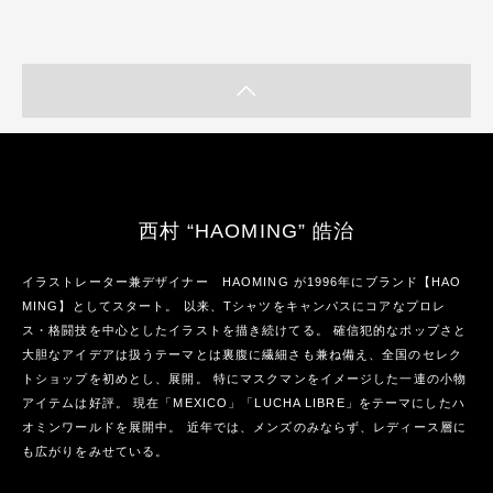
西村 “HAOMING” 皓治
イラストレーター兼デザイナー HAOMING が1996年にブランド【HAO
MING】としてスタート。 以来、Tシャツをキャンパスにコアなプロレ
ス・格闘技を中心としたイラストを描き続けてる。 確信犯的なポップさと
大胆なアイデアは扱うテーマとは裏腹に繊細さも兼ね備え、全国のセレク
トショップを初めとし、展開。 特にマスクマンをイメージした一連の小物
アイテムは好評。 現在「MEXICO」「LUCHA LIBRE」をテーマにしたハ
オミンワールドを展開中。 近年では、メンズのみならず、レディース層に
も広がりをみせている。