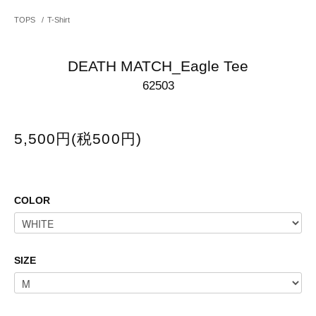
TOPS
/
T-Shirt
DEATH MATCH_Eagle Tee
62503
5,500円(税500円)
COLOR
SIZE