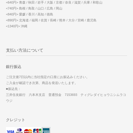
<640円> 青森 / 秋田 / 岩手 / 大阪 / 京都 / 奈良 / 滋賀 / 兵庫 / 和歌山
<740円> 島根 / 鳥取 / 山口 / 広島 / 岡山
<840円> 愛媛 / 香川 / 高知 / 徳島
<890円> 北海道 / 福岡 / 佐賀 / 長崎 / 熊本 / 大分 / 宮崎 / 鹿児島
<1340円> 沖縄
支払い方法について
銀行振込
ご注文後7日以内に当社指定の口座にお振込みください。
ご入金が確認でき次第、商品を発送いたします。
■振込先：
三井住友銀行 六本木支店 普通預金 7153693 ティグレダイヒョウニシムラコ
ウジ
クレジット