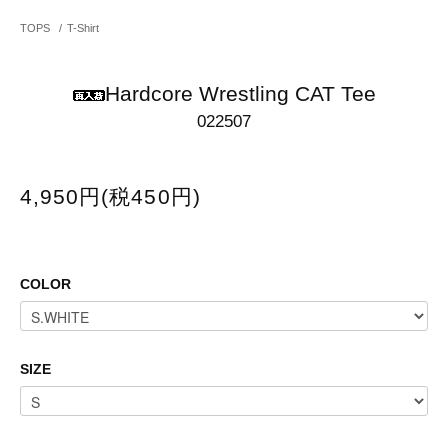
TOPS
/
T-Shirt
Hardcore Wrestling CAT Tee
022507
4,950円(税450円)
COLOR
SIZE