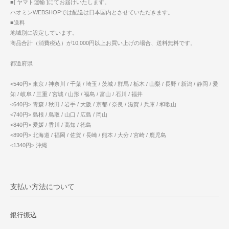
■[ ヤマト運輸 ]にてお届けいたします。
ハオミンWEBSHOPでは配送は日本国内とさせていただきます。
■送料
地域別に設定しています。
商品合計（消費税込）が10,000円以上お買い上げの場合、送料無料です。
都道府県
<540円> 東京 / 神奈川 / 千葉 / 埼玉 / 茨城 / 群馬 / 栃木 / 山梨 / 長野 / 新潟 / 静岡 / 愛
知 / 岐阜 / 三重 / 宮城 / 山形 / 福島 / 富山 / 石川 / 福井
<640円> 青森 / 秋田 / 岩手 / 大阪 / 京都 / 奈良 / 滋賀 / 兵庫 / 和歌山
<740円> 島根 / 鳥取 / 山口 / 広島 / 岡山
<840円> 愛媛 / 香川 / 高知 / 徳島
<890円> 北海道 / 福岡 / 佐賀 / 長崎 / 熊本 / 大分 / 宮崎 / 鹿児島
<1340円> 沖縄
支払い方法について
銀行振込