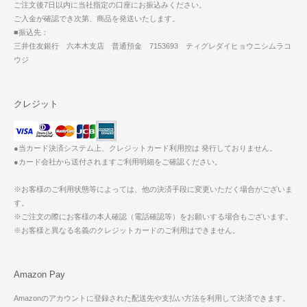
ご注文後7日以内に当社指定の口座にお振込みください。
ご入金が確認でき次第、商品を発送いたします。
■振込先：
三井住友銀行 六本木支店 普通預金 7153693 ティグレダイヒョウニシムラコ
ウジ
クレジット
●当カード決済システム上、クレジットカード利用控は 発行しておりません。
●カード会社から送付されますご利用明細をご確認ください。
※お客様のご利用状態等によっては、他の決済手段に変更いただく場合がございま
す。
※ご注文の際にお客様の本人確認（電話確認等）をお願いする場合もございます。
※お客様と異なる名義のクレジットカードのご利用はできません。
Amazon Pay
Amazonのアカウントに登録された配送先や支払い方法を利用して決済できます。