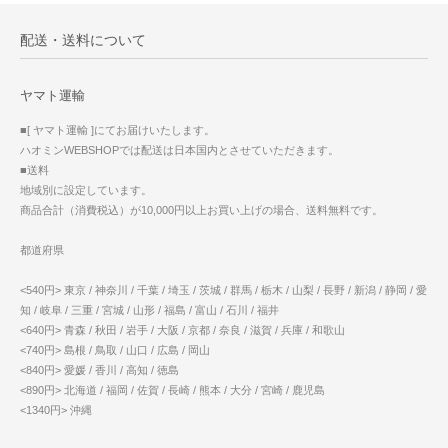
配送・送料について
ヤマト運輸
■[ ヤマト運輸 ]にてお届けいたします。
ハオミンWEBSHOPでは配送は日本国内とさせていただきます。
■送料
地域別に設定しています。
商品合計（消費税込）が10,000円以上お買い上げの場合、送料無料です。
都道府県
<540円> 東京 / 神奈川 / 千葉 / 埼玉 / 茨城 / 群馬 / 栃木 / 山梨 / 長野 / 新潟 / 静岡 / 愛
知 / 岐阜 / 三重 / 宮城 / 山形 / 福島 / 富山 / 石川 / 福井
<640円> 青森 / 秋田 / 岩手 / 大阪 / 京都 / 奈良 / 滋賀 / 兵庫 / 和歌山
<740円> 島根 / 鳥取 / 山口 / 広島 / 岡山
<840円> 愛媛 / 香川 / 高知 / 徳島
<890円> 北海道 / 福岡 / 佐賀 / 長崎 / 熊本 / 大分 / 宮崎 / 鹿児島
<1340円> 沖縄