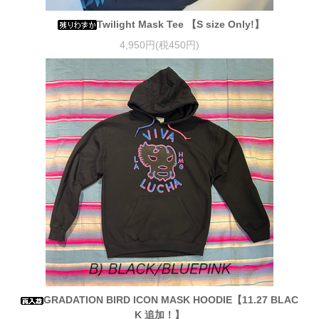
Twilight Mask Tee 【S size Only!】
4,950円(税450円)
GRADATION BIRD ICON MASK HOODIE【11.27 BLAC
K 追加！】