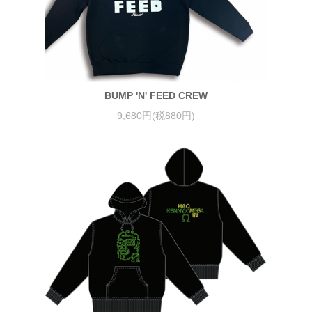
BUMP 'N' FEED CREW
9,680円(税880円)